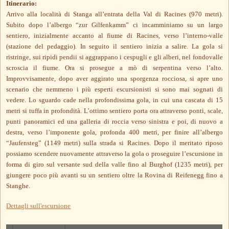
Itinerario:
Arrivo alla località di Stanga all’entrata della Val di Racines (970 metri).
Subito dopo l’albergo “zur Gilfenkamm” ci incamminiamo su un largo
sentiero, inizialmente accanto al fiume di Racines, verso l’interno-valle
(stazione del pedaggio). In seguito il sentiero inizia a salire. La gola si
ristringe, sui ripidi pendii si aggrappano i cespugli e gli alberi, nel fondovalle
scroscia il fiume. Ora si prosegue a mò di serpentina verso l’alto.
Improvvisamente, dopo aver aggirato una sporgenza rocciosa, si apre uno
scenario che nemmeno i più esperti escursionisti si sono mai sognati di
vedere. Lo sguardo cade nella profondissima gola, in cui una cascata di 15
metri si tuffa in profondità. L’ottimo sentiero porta ora attraverso ponti, scale,
punti panoramici ed una galleria di roccia verso sinistra e poi, di nuovo a
destra, verso l’imponente gola, profonda 400 metri, per finire all’albergo
“Jaufensteg” (1149 metri) sulla strada si Racines. Dopo il meritato riposo
possiamo scendere nuovamente attraverso la gola o proseguire l’escursione in
forma di giro sul versante sud della valle fino al Burghof (1235 metri), per
giungere poco più avanti su un sentiero oltre la Rovina di Reifenegg fino a
Stanghe
.
Dettagli sull'escursione