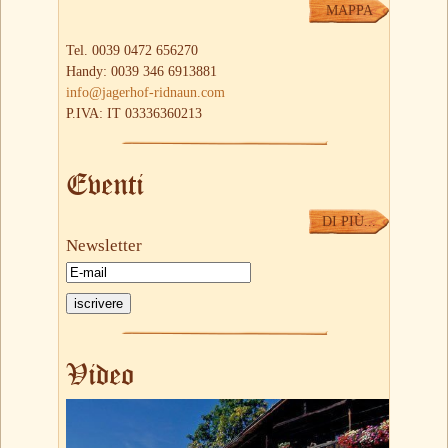
MAPPA
Tel. 0039 0472 656270
Handy: 0039 346 6913881
info@jagerhof-ridnaun.com
P.IVA: IT 03336360213
Eventi
DI PIÙ...
Newsletter
Video