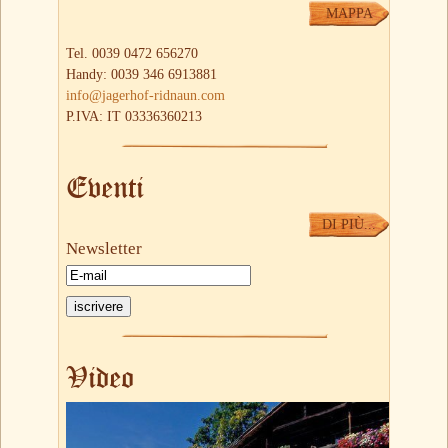
MAPPA
Tel. 0039 0472 656270
Handy: 0039 346 6913881
info@jagerhof-ridnaun.com
P.IVA: IT 03336360213
Eventi
DI PIÙ...
Newsletter
Video