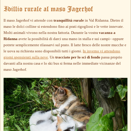
Idillio rurale al maso Jagerhof
Il maso Jagerhof vi attende con
tranquillità rurale
in Val Ridanna. Dietro il
maso le dolci colline si estendono fino ai prati rigogliosi e le vette innevate.
Molti animali vivono nella nostra fattoria. Durante la vostra
vacanza a
Ridanna
avete la possibilità di darci una mano in stalla e sui campi– oppure
potrete semplicemente rilassarvi sul prato. Il latte fresco delle nostre mucche e
le uova su richiesta sono disponibili tutti i giorni.
In inverno vi attendono
giorni spensierati sulla neve
. Un
tracciato per lo sci di fondo
passa proprio
davanti alla nostra casa e lo ski bus si ferma nelle immediate vicinanze del
maso Jagerhof.