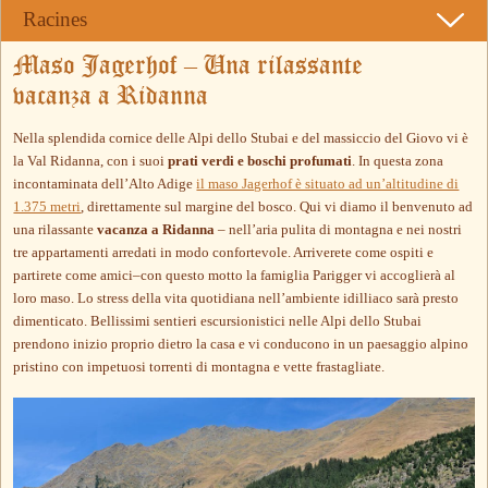
Racines
Maso Jagerhof – Una rilassante
vacanza a Ridanna
Nella splendida cornice delle Alpi dello Stubai e del massiccio del Giovo vi è
la Val Ridanna, con i suoi
prati verdi e boschi profumati
. In questa zona
incontaminata dell’Alto Adige
il maso Jagerhof è situato ad un’altitudine di
1.375 metri
, direttamente sul margine del bosco. Qui vi diamo il benvenuto ad
una rilassante
vacanza a Ridanna
– nell’aria pulita di montagna e nei nostri
tre appartamenti arredati in modo confortevole. Arriverete come ospiti e
partirete come amici–con questo motto la famiglia Parigger vi accoglierà al
loro maso. Lo stress della vita quotidiana nell’ambiente idilliaco sarà presto
dimenticato. Bellissimi sentieri escursionistici nelle Alpi dello Stubai
prendono inizio proprio dietro la casa e vi conducono in un paesaggio alpino
pristino con impetuosi torrenti di montagna e vette frastagliate.