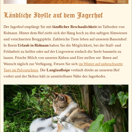
Ländliche Idylle auf dem Jagerhof
Der Jagerhof empfängt Sie mit
ländlicher Beschaulichkeit
im Talboden von
Ridnaun. Hinter dem Hof zieht sich der Hang hoch zu den saftigen Almwiesen
und verschneiten Berggipfeln. Zahlreiche Tiere leben auf unserem Bauernhof.
In Ihrem
Urlaub in Ridnaun
haben Sie die Möglichkeit, bei der Stall- und
Feldarbeit zu helfen oder auf der Liegewiese einfach die Seele baumeln zu
lassen. Frische Milch von unseren Kühen und Eier stellen wir Ihnen auf
Wunsch täglich zur Verfügung. Freuen Sie sich
im Winter auf unbeschwerte
Tage im Pulverschnee
. Die
Langlaufloipe
verläuft direkt an unserem Hof
vorbei und der Skibus hält in unmittelbarer Nähe des Jagerhofes.