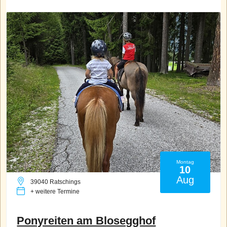
Montag
10
Aug
39040 Ratschings
+ weitere Termine
Ponyreiten am Blosegghof