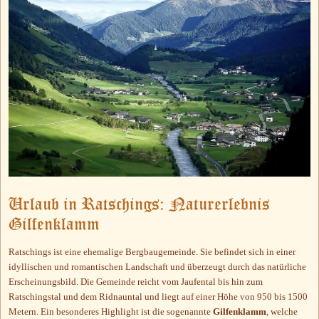
Urlaub in Ratschings: Naturerlebnis
Gilfenklamm
Ratschings ist eine ehemalige Bergbaugemeinde. Sie befindet sich in einer
idyllischen und romantischen Landschaft und überzeugt durch das natürliche
Erscheinungsbild. Die Gemeinde reicht vom Jaufental bis hin zum
Ratschingstal und dem Ridnauntal und liegt auf einer Höhe von 950 bis 1500
Metern. Ein besonderes Highlight ist die sogenannte
Gilfenklamm
, welche